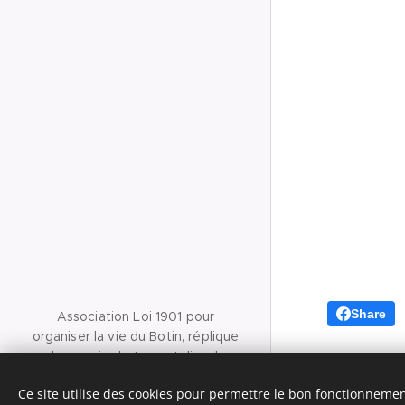
Share
Association Loi 1901 pour
organiser la vie du Botin, réplique
du premier bateau atelier du
peintre Charles François Daubigny.
Ce site utilise des cookies pour permettre le bon fonctionnement,